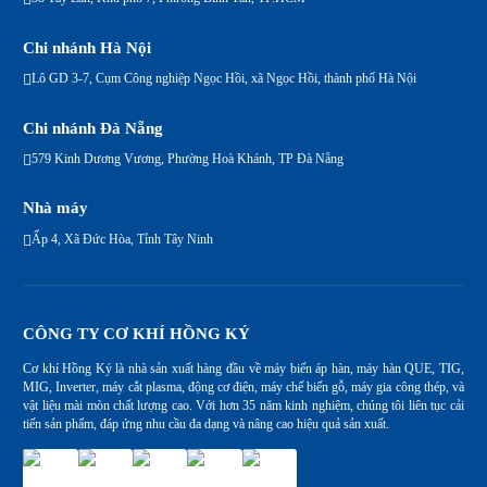
Chi nhánh Hà Nội
Lô GD 3-7, Cụm Công nghiệp Ngọc Hồi, xã Ngọc Hồi, thành phố Hà Nội
Chi nhánh Đà Nẵng
579 Kinh Dương Vương, Phường Hoà Khánh, TP Đà Nẵng
Nhà máy
Ấp 4, Xã Đức Hòa, Tỉnh Tây Ninh
CÔNG TY CƠ KHÍ HỒNG KÝ
Cơ khí Hồng Ký là nhà sản xuất hàng đầu về máy biến áp hàn, máy hàn QUE, TIG,
MIG, Inverter, máy cắt plasma, động cơ điện, máy chế biến gỗ, máy gia công thép, và
vật liệu mài mòn chất lượng cao. Với hơn 35 năm kinh nghiệm, chúng tôi liên tục cải
tiến sản phẩm, đáp ứng nhu cầu đa dạng và nâng cao hiệu quả sản xuất.