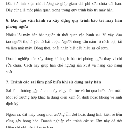
Đầu tư linh kiện chất lượng sẽ giúp giảm chi phí sửa chữa dài hạn.
Đây cũng là một phần quan trọng trong quy trình bảo trì máy hàn.
6. Đào tạo vận hành và xây dựng quy trình bảo trì máy hàn
phòng ngừa
Nhiều lỗi máy hàn bắt nguồn từ thói quen vận hành sai. Vì vậy, đào
tạo người thợ là yếu tố bắt buộc. Người dùng cần nắm rõ cách bật, tắt
và làm mát máy. Đồng thời, phải nhận biết dấu hiệu sự cố sớm.
Doanh nghiệp nên xây dựng kế hoạch bảo trì phòng ngừa thay vì chỉ
sửa chữa. Cách này giúp hạn chế ngừng sản xuất và nâng cao năng
suất.
7. Tránh các sai lầm phổ biến khi sử dụng máy hàn
Sai lầm thường gặp là cho máy chạy liên tục và bỏ qua bước làm mát.
Một số trường hợp khác là dùng điện kém ổn định hoặc không vệ sinh
định kỳ.
Ngoài ra, đặt máy trong môi trường ẩm ướt hoặc dùng linh kiện rẻ tiền
cũng gây hỏng hóc. Doanh nghiệp cần tránh các sai lầm này để tiết
kiệm chi phí bảo trì máy hàn.