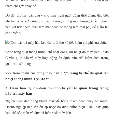
sẽ nhanh chóng quá nhiệt. Điều này làm giảm tuổi thọ linh kiện hoặc
thậm chí gây cháy nổ.
Do đó, thợ hàn cần chú ý cho máy nghỉ ngơi đúng thời điểm, đặc biệt
khi làm việc với cường độ cao. Trong những môi trường khắc nghiệt,
nên kết hợp thêm quạt làm mát hoặc hệ thống làm mát phụ để giảm tải
cho thiết bị.
Chức năng quạt thông minh, chỉ hoạt động khi nhiệt độ máy trên 52 độ
C vừa giúp bảo vệ máy hoạt động ổn định, vừa tiết kiệm điện trong
quá trình sử dụng.
>>> Xem thêm các dòng máy hàn được trang bị chế độ quạt tản
nhiệt thông minh
TẠI ĐÂY!
3. Đảm bảo nguồn điện ổn định là yếu tố quan trọng trong
bảo trì máy hàn
Nguồn điện dao động khiến máy dễ hỏng mạch hoặc cháy bo mạch.
Doanh nghiệp nên lắp ổn áp hoặc bộ điều chỉnh điện. Điều này giúp
hạn chế sốc điện và duy trì hiệu suất máy hàn.