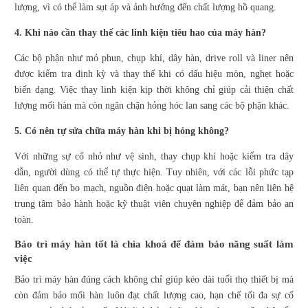
lượng, vì có thể làm sụt áp và ảnh hưởng đến chất lượng hồ quang.
4. Khi nào cần thay thế các linh kiện tiêu hao của máy hàn?
Các bộ phận như mỏ phun, chụp khí, dây hàn, drive roll và liner nên
được kiểm tra định kỳ và thay thế khi có dấu hiệu mòn, nghẹt hoặc
biến dạng. Việc thay linh kiện kịp thời không chỉ giúp cải thiện chất
lượng mối hàn mà còn ngăn chặn hỏng hóc lan sang các bộ phận khác.
5. Có nên tự sửa chữa máy hàn khi bị hỏng không?
Với những sự cố nhỏ như vệ sinh, thay chụp khí hoặc kiểm tra dây
dẫn, người dùng có thể tự thực hiện. Tuy nhiên, với các lỗi phức tạp
liên quan đến bo mạch, nguồn điện hoặc quạt làm mát, bạn nên liên hệ
trung tâm bảo hành hoặc kỹ thuật viên chuyên nghiệp để đảm bảo an
toàn.
Bảo trì máy hàn tốt là chìa khoá để đảm bảo năng suất làm
việc
Bảo trì máy hàn đúng cách không chỉ giúp kéo dài tuổi thọ thiết bị mà
còn đảm bảo mối hàn luôn đạt chất lượng cao, hạn chế tối đa sự cố