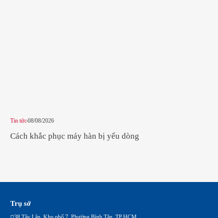
Tin tức
08/08/2026
Tin 
Cách khắc phục máy hàn bị yếu dòng
Bộ
cô
Trụ sở
38 Tây Lân, Khu phố 7, Phường Bình Tân, TP.HCM