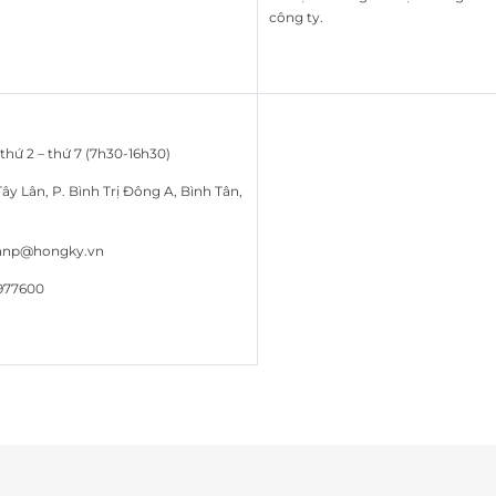
công ty.
ừ thứ 2 – thứ 7 (7h30-16h30)
Tây Lân, P. Bình Trị Đông A, Bình Tân,
nhnnp@hongky.vn
77600