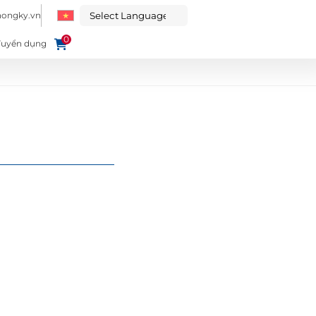
hongky.vn
0
Tuyển dụng