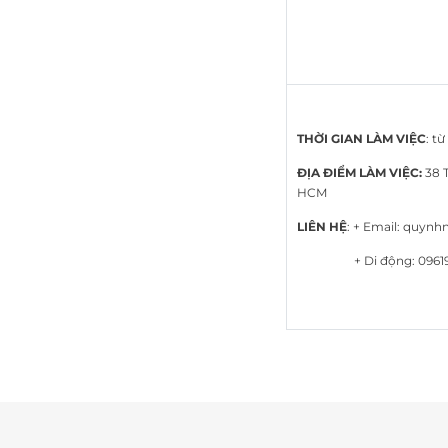
THỜI GIAN LÀM VIỆC
: t
ĐỊA ĐIỂM LÀM VIỆC:
38 
HCM
LIÊN HỆ
: + Email: quy
+ Di động: 09619