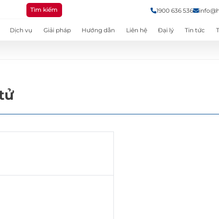
Tìm kiếm
1900 636 536
info@
Dịch vụ
Giải pháp
Hướng dẫn
Liên hệ
Đại lý
Tin tức
tử