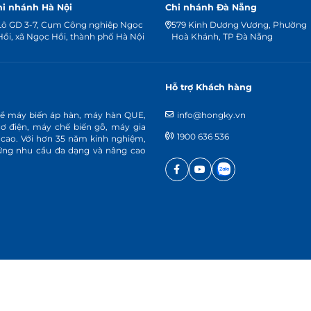
hi nhánh Hà Nội
Chi nhánh Đà Nẵng
Lô GD 3-7, Cụm Công nghiệp Ngọc
579 Kinh Dương Vương, Phường
Hồi, xã Ngọc Hồi, thành phố Hà Nội
Hoà Khánh, TP Đà Nẵng
Hỗ trợ Khách hàng
về máy biến áp hàn, máy hàn QUE,
info@hongky.vn
cơ điện, máy chế biến gỗ, máy gia
1900 636 536
 cao. Với hơn 35 năm kinh nghiệm,
p ứng nhu cầu đa dạng và nâng cao