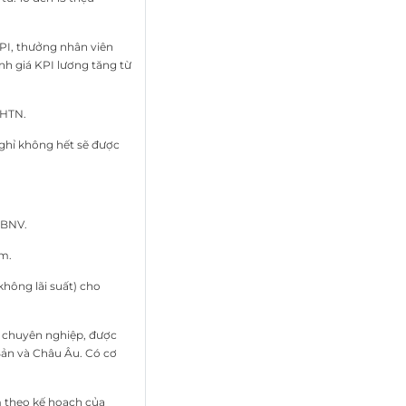
PI, thưởng nhân viên
nh giá KPI lương tăng từ
BHTN.
ghỉ không hết sẽ được
CBNV.
m.
không lãi suất) cho
g chuyên nghiệp, được
Bản và Châu Âu. Có cơ
m theo kế hoạch của