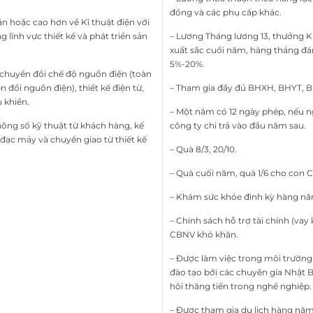
đồng và các phụ cấp khác.
n hoặc cao hơn về Kĩ thuật điện với
lĩnh vực thiết kế và phát triển sản
– Lương Tháng lương 13, thưởng K
xuất sắc cuối năm, hàng tháng đá
5%-20%.
 chuyển đổi chế độ nguồn điện (toàn
 đổi nguồn điện), thiết kế điện từ,
– Tham gia đầy đủ BHXH, BHYT, 
u khiển.
– Một năm có 12 ngày phép, nếu n
thông số kỹ thuật từ khách hàng, kế
công ty chi trả vào đầu năm sau.
 đạc máy và chuyển giao từ thiết kế
– Quà 8/3, 20/10.
– Quà cuối năm, quà 1/6 cho con 
– Khám sức khỏe đình kỳ hàng nă
– Chính sách hỗ trợ tài chính (vay 
CBNV khó khăn.
– Được làm việc trong môi trườn
đào tạo bởi các chuyên gia Nhật 
hội thăng tiến trong nghề nghiệp.
– Được tham gia du lịch hàng nă