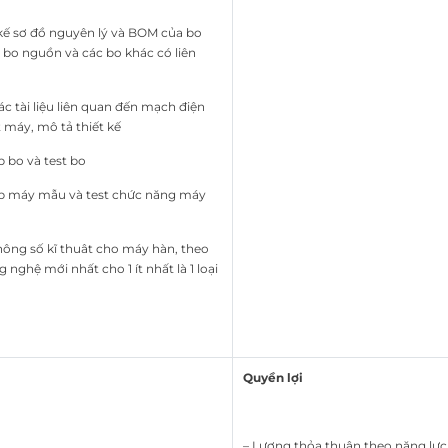
 kế sơ đồ nguyên lý và BOM của bo
, bo nguồn và các bo khác có liên
c tài liệu liên quan đến mạch điện
t máy, mô tả thiết kế
p bo và test bo
ráp máy mẫu và test chức năng máy
thông số kĩ thuât cho máy hàn, theo
 nghệ mới nhất cho 1 ít nhất là 1 loại
Quyền lợi
– Lương thỏa thuận theo năng lực t