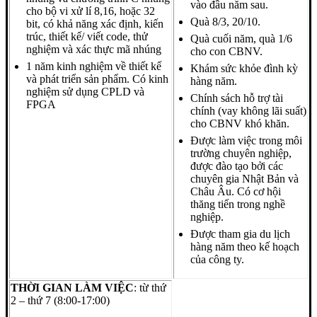
vào đầu năm sau.
cho bộ vi xử lí 8,16, hoặc 32
Quà 8/3, 20/10.
bit, có khả năng xác định, kiến
trúc, thiết kế/ viết code, thử
Quà cuối năm, quà 1/6
nghiệm và xác thực mã nhúng
cho con CBNV.
1
năm kinh nghiệm về thiết kế
Khám sức khỏe đình kỳ
và phát triển sản phẩm. Có kinh
hàng năm.
nghiệm sử dụng CPLD và
Chính sách hỗ trợ tài
FPGA
chính (vay không lãi suất)
cho CBNV khó khăn.
Được làm việc trong môi
trường chuyên nghiệp,
được đào tạo bởi các
chuyên gia Nhật Bản và
Châu Âu. Có cơ hội
thăng tiến trong nghề
nghiệp.
Được tham gia du lịch
hàng năm theo kế hoạch
của công ty.
THỜI GIAN LÀM VIỆC
: từ thứ
2 – thứ 7 (8:00-17:00)