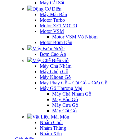
Máy Cắt Sắt
Động Cơ Điện
Máy Mài Bàn
Motor Turbo
Motor ZETMOTO
Motor VSM
Motor VSM Vỏ Nhôm
Motor Bơm Dầu
Máy Bơm Nước
Bơm Cao Áp
Máy Chế Biến Gỗ
Máy Chà Nhám
Máy Ghép Gỗ
Máy Khoan Gỗ
Máy Phay Gỗ – Cắt Gỗ – Cưa Gỗ
Máy Gỗ Thương Mại
Máy Chà Nhám Gỗ
Máy Bào Gỗ
Máy Cưa Gỗ
Máy Cắt Gỗ
Vật Liệu Mài Mòn
Nhám Chổi
Nhám Thùng
Nhám Xốp