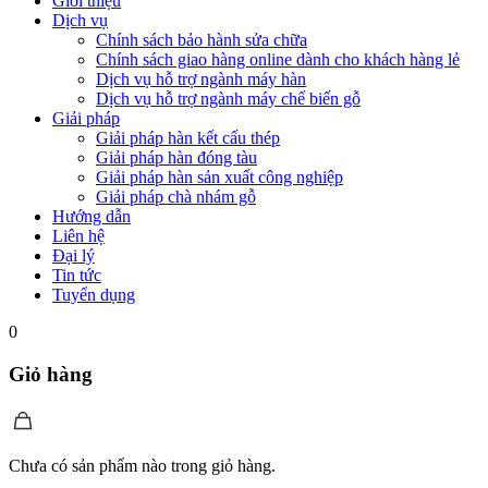
Giới thiệu
Dịch vụ
Chính sách bảo hành sửa chữa
Chính sách giao hàng online dành cho khách hàng lẻ
Dịch vụ hỗ trợ ngành máy hàn
Dịch vụ hỗ trợ ngành máy chế biến gỗ
Giải pháp
Giải pháp hàn kết cấu thép
Giải pháp hàn đóng tàu
Giải pháp hàn sản xuất công nghiệp
Giải pháp chà nhám gỗ
Hướng dẫn
Liên hệ
Đại lý
Tin tức
Tuyển dụng
0
Giỏ hàng
Chưa có sản phẩm nào trong giỏ hàng.