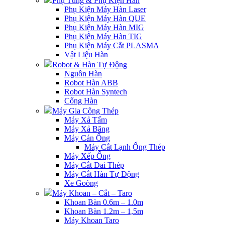
Phụ Tùng & Phụ Kiện Hàn
Phụ Kiện Máy Hàn Laser
Phụ Kiện Máy Hàn QUE
Phụ Kiện Máy Hàn MIG
Phụ Kiện Máy Hàn TIG
Phụ Kiện Máy Cắt PLASMA
Vật Liệu Hàn
Robot & Hàn Tự Động
Nguồn Hàn
Robot Hàn ABB
Robot Hàn Syntech
Cổng Hàn
Máy Gia Công Thép
Máy Xả Tấm
Máy Xả Băng
Máy Cán Ống
Máy Cắt Lạnh Ống Thép
Máy Xếp Ống
Máy Cắt Đai Thép
Máy Cắt Hàn Tự Động
Xe Goòng
Máy Khoan – Cắt – Taro
Khoan Bàn 0.6m – 1.0m
Khoan Bàn 1.2m – 1,5m
Máy Khoan Taro