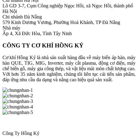
Chi nhánh Hà Nội
Lô GD 3-7, Cụm Công nghiệp Ngọc Hồi, xã Ngọc Hồi, thành phố
Hà Nội
Chi nhánh Đà Nẵng
579 Kinh Dương Vương, Phường Hoà Khánh, TP Đà Nẵng
Nhà máy
Ấp 4, Xã Đức Hòa, Tỉnh Tây Ninh
CÔNG TY CƠ KHÍ HỒNG KÝ
Cơ khí Hồng Ký là nhà sản xuất hàng đầu về máy biến áp hàn, máy
hàn QUE, TIG, MIG, Inverter, máy cắt plasma, động cơ điện, máy
chế biến gỗ, máy gia công thép, và vật liệu mài mòn chất lượng cao.
Với hơn 35 năm kinh nghiệm, chúng tôi liên tục cải tiến sản phẩm,
đáp ứng nhu cầu đa dạng và nâng cao hiệu quả sản xuất.
Công Ty Hồng Ký