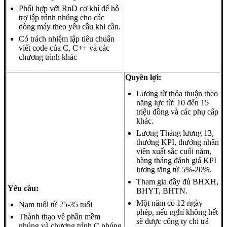
Phối hợp với RnD cơ khí để hỗ
trợ lập trình nhúng cho các
dòng máy theo yêu cầu khi cần.
Có trách nhiệm lập tiêu chuẩn
viết code của C, C++ và các
chương trình khác
Quyền lợi:
Lương từ thỏa thuận theo
năng lực từ: 10 đến 15
triệu đồng và các phụ cấp
khác.
Lương Tháng lương 13,
thưởng KPI, thưởng nhân
viên xuất sắc cuối năm,
hàng tháng đánh giá KPI
lương tăng từ 5%-20%.
Tham gia đầy đủ BHXH,
Yêu cầu:
BHYT, BHTN.
Một năm có 12 ngày
Nam tuổi từ 25-35 tuổi
phép, nếu nghỉ không hết
Thành thạo về phần mềm
sẽ được công ty chi trả
nhúng và chương trình C nhúng