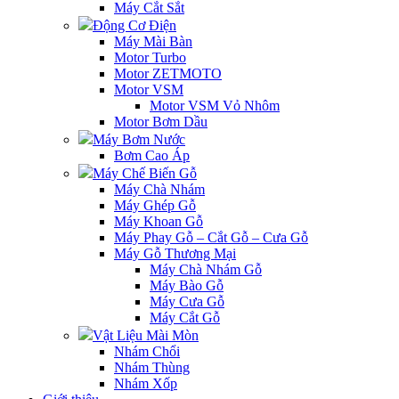
Máy Cắt Sắt
Động Cơ Điện
Máy Mài Bàn
Motor Turbo
Motor ZETMOTO
Motor VSM
Motor VSM Vỏ Nhôm
Motor Bơm Dầu
Máy Bơm Nước
Bơm Cao Áp
Máy Chế Biến Gỗ
Máy Chà Nhám
Máy Ghép Gỗ
Máy Khoan Gỗ
Máy Phay Gỗ – Cắt Gỗ – Cưa Gỗ
Máy Gỗ Thương Mại
Máy Chà Nhám Gỗ
Máy Bào Gỗ
Máy Cưa Gỗ
Máy Cắt Gỗ
Vật Liệu Mài Mòn
Nhám Chổi
Nhám Thùng
Nhám Xốp