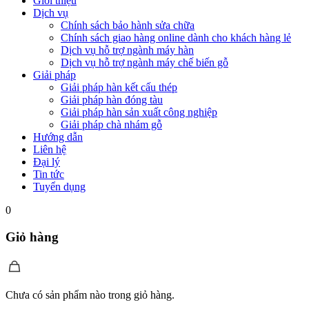
Giới thiệu
Dịch vụ
Chính sách bảo hành sửa chữa
Chính sách giao hàng online dành cho khách hàng lẻ
Dịch vụ hỗ trợ ngành máy hàn
Dịch vụ hỗ trợ ngành máy chế biến gỗ
Giải pháp
Giải pháp hàn kết cấu thép
Giải pháp hàn đóng tàu
Giải pháp hàn sản xuất công nghiệp
Giải pháp chà nhám gỗ
Hướng dẫn
Liên hệ
Đại lý
Tin tức
Tuyển dụng
0
Giỏ hàng
Chưa có sản phẩm nào trong giỏ hàng.