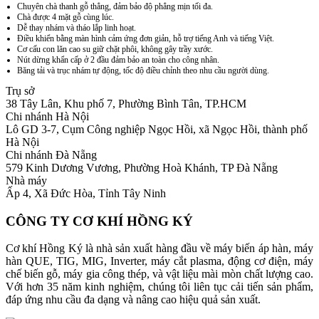
Chuyên chà thanh gỗ thẳng, đảm bảo độ phẳng mịn tối đa.
Chà được 4 mặt gỗ cùng lúc.
Dễ thay nhám và tháo lắp linh hoạt.
Điều khiển bằng màn hình cảm ứng đơn giản, hỗ trợ tiếng Anh và tiếng Việt.
Cơ cấu con lăn cao su giữ chặt phôi, không gây trầy xước.
Nút dừng khẩn cấp ở 2 đầu đảm bảo an toàn cho công nhân.
Băng tải và trục nhám tự động, tốc độ điều chỉnh theo nhu cầu người dùng.
Trụ sở
38 Tây Lân, Khu phố 7, Phường Bình Tân, TP.HCM
Chi nhánh Hà Nội
Lô GD 3-7, Cụm Công nghiệp Ngọc Hồi, xã Ngọc Hồi, thành phố
Hà Nội
Chi nhánh Đà Nẵng
579 Kinh Dương Vương, Phường Hoà Khánh, TP Đà Nẵng
Nhà máy
Ấp 4, Xã Đức Hòa, Tỉnh Tây Ninh
CÔNG TY CƠ KHÍ HỒNG KÝ
Cơ khí Hồng Ký là nhà sản xuất hàng đầu về máy biến áp hàn, máy
hàn QUE, TIG, MIG, Inverter, máy cắt plasma, động cơ điện, máy
chế biến gỗ, máy gia công thép, và vật liệu mài mòn chất lượng cao.
Với hơn 35 năm kinh nghiệm, chúng tôi liên tục cải tiến sản phẩm,
đáp ứng nhu cầu đa dạng và nâng cao hiệu quả sản xuất.