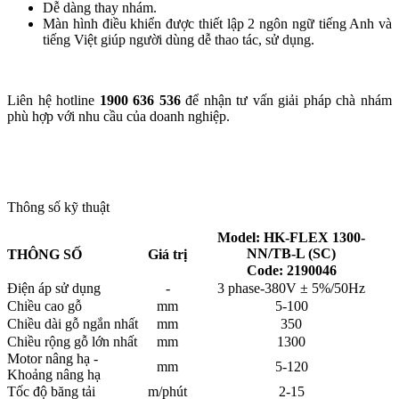
Dễ dàng thay nhám.
Màn hình điều khiển được thiết lập 2 ngôn ngữ tiếng Anh và
tiếng Việt giúp người dùng dễ thao tác, sử dụng.
Liên hệ hotline
1900 636 536
để nhận tư vấn giải pháp chà nhám
phù hợp với nhu cầu của doanh nghiệp.
Thông số kỹ thuật
Model: HK-FLEX 1300-
NN/TB-L (SC)
THÔNG SỐ
Giá trị
Code: 2190046
Điện áp sử dụng
-
3 phase-380V ± 5%/50Hz
Chiều cao gỗ
mm
5-100
Chiều dài gỗ ngắn nhất
mm
350
Chiều rộng gỗ lớn nhất
mm
1300
Motor nâng hạ -
mm
5-120
Khoảng nâng hạ
Tốc độ băng tải
m/phút
2-15