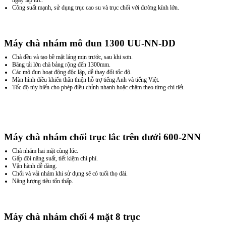
Công suất mạnh, sử dụng trục cao su và trục chổi với đường kính lớn.
Máy chà nhám mô đun 1300 UU-NN-DD
Chà đều và tạo bề mặt láng mịn trước, sau khi sơn.
Băng tải lớn chà bảng rộng đến 1300mm.
Các mô đun hoạt động độc lập, dễ thay đổi tốc độ.
Màn hình điều khiển thân thiện hỗ trợ tiếng Anh và tiếng Việt.
Tốc độ tùy biến cho phép điều chỉnh nhanh hoặc chậm theo từng chi tiết.
Máy chà nhám chổi trục lắc trên dưới 600-2NN
Chà nhám hai mặt cùng lúc.
Gấp đôi năng suất, tiết kiệm chi phí.
Vận hành dễ dàng.
Chổi và vải nhám khi sử dụng sẽ có tuổi thọ dài.
Năng lượng tiêu tốn thấp.
Máy chà nhám chổi 4 mặt 8 trục