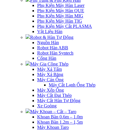
Phụ Tùng & Phụ Kiện Hàn
Phụ Kiện Máy Hàn Laser
Phụ Kiện Máy Hàn QUE
Phụ Kiện Máy Hàn MIG
Phụ Kiện Máy Hàn TIG
Phụ Kiện Máy Cắt PLASMA
Vật Liệu Hàn
Robot & Hàn Tự Động
Nguồn Hàn
Robot Hàn ABB
Robot Hàn Syntech
Cổng Hàn
Máy Gia Công Thép
Máy Xả Tấm
Máy Xả Băng
Máy Cán Ống
Máy Cắt Lạnh Ống Thép
Máy Xếp Ống
Máy Cắt Đai Thép
Máy Cắt Hàn Tự Động
Xe Goòng
Máy Khoan – Cắt – Taro
Khoan Bàn 0.6m – 1.0m
Khoan Bàn 1.2m – 1,5m
Máy Khoan Taro