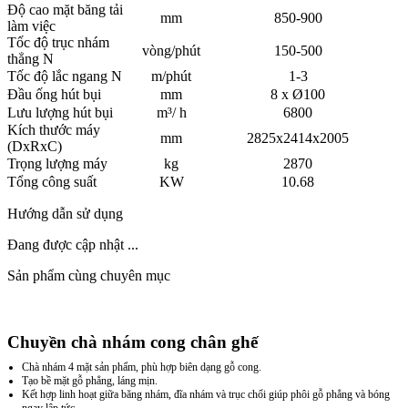
Độ cao mặt băng tải
mm
850-900
làm việc
Tốc độ trục nhám
vòng/phút
150-500
thẳng N
Tốc độ lắc ngang N
m/phút
1-3
Đầu ống hút bụi
mm
8 x Ø100
Lưu lượng hút bụi
m³/ h
6800
Kích thước máy
mm
2825x2414x2005
(DxRxC)
Trọng lượng máy
kg
2870
Tổng công suất
KW
10.68
Hướng dẫn sử dụng
Đang được cập nhật ...
Sản phẩm cùng chuyên mục
Chuyền chà nhám cong chân ghế
Chà nhám 4 mặt sản phẩm, phù hợp biên dạng gỗ cong.
Tạo bề mặt gỗ phẳng, láng mịn.
Kết hợp linh hoạt giữa băng nhám, đĩa nhám và trục chổi giúp phôi gỗ phẳng và bóng
ngay lập tức.