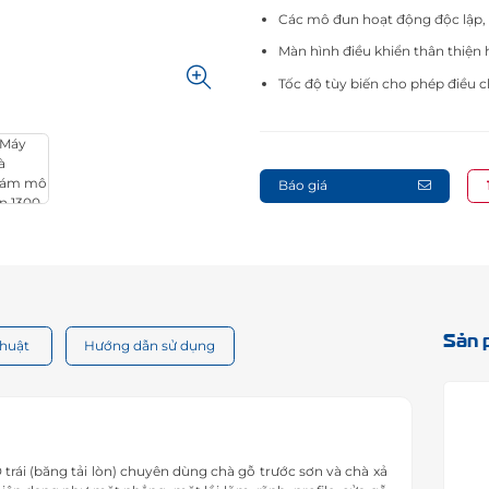
Các mô đun hoạt động độc lập, d
Màn hình điều khiển thân thiện h
Tốc độ tùy biến cho phép điều c
Báo giá
Sản 
thuật
Hướng dẫn sử dụng
i (băng tải lòn) chuyên dùng chà gỗ trước sơn và chà xả