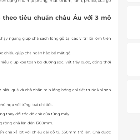
biên dạng như mặt phẳng, mặt lồi lõm, rãnh, profile, cửa gỗ
 theo tiêu chuẩn châu Âu với 3 mô
chạy ngang giúp chà sạch lông gỗ tại các vị trí lồi lõm trên
c chiều giúp chà hoàn hảo bề mặt gỗ.
chiều giúp xóa toàn bộ đường sọc, vết trầy xước, đồng thời
 hiệu quả và chà nhẵn mịn láng bóng chi tiết trước khi sơn
ù hợp với từng loại chi tiết.
ng thay đổi tốc độ chà của từng máy.
bảng rộng chà lên đến 1300mm.
đến chà xả lót với chiều dài gỗ từ 350mm trở lên. Chà được