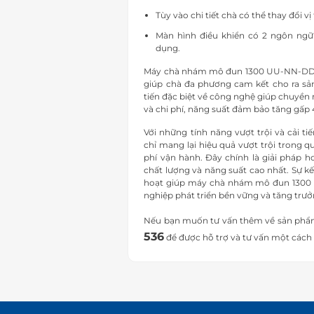
Tùy vào chi tiết chà có thể thay đổi v
Màn hình điều khiển có 2 ngôn ngữ 
dụng.
Máy chà nhám mô đun 1300 UU-NN-DD đư
giúp chà đa phương cam kết cho ra sả
tiến đặc biệt về công nghệ giúp chuyền 
và chi phí, năng suất đảm bảo tăng gấp 4
Với những tính năng vượt trội và cải
chỉ mang lại hiệu quả vượt trội trong 
phí vận hành. Đây chính là giải pháp
chất lượng và năng suất cao nhất. Sự k
hoạt giúp máy chà nhám mô đun 1300 U
nghiệp phát triển bền vững và tăng trư
Nếu bạn muốn tư vấn thêm về sản phẩm,
536
để được hỗ trợ và tư vấn một cách