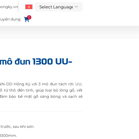
hongky.vn
0
Tuyển dụng
mô đun 1300 UU-
-DD Hồng Ký với 3 mô đun tách rời: UU,
từ thô đến tinh, giúp loại bỏ lông gỗ, vết
 đảm bảo bề mặt gỗ sáng bóng và sạch sẽ
trước, sau khi sơn.
n 1300mm.