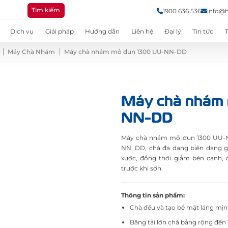
Tìm kiếm
1900 636 536
info@
Dịch vụ
Giải pháp
Hướng dẫn
Liên hệ
Đại lý
Tin tức
Máy Chà Nhám
Máy chà nhám mô đun 1300 UU-NN-DD
Máy chà nhám 
NN-DD
Máy chà nhám mô đun 1300 UU-NN
NN, DD, chà đa dạng biên dạng gỗ 
xước, đồng thời giảm bén cạnh,
trước khi sơn.
Thông tin sản phẩm:
Chà đều và tạo bề mặt láng mịn 
Băng tải lớn chà bảng rộng đế