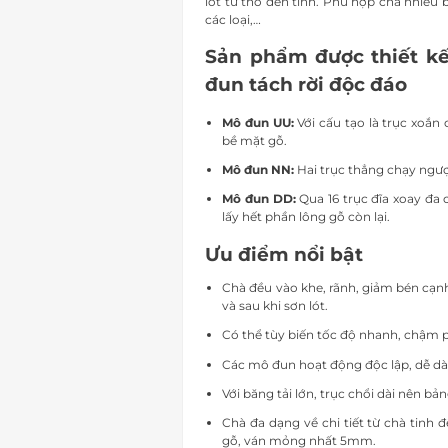
lót từ thô đến tinh. Phù hợp chà nhiều 
các loại,…
Sản phẩm được thiết kế
đun tách rời độc đáo
Mô đun UU:
Với cấu tạo là trục xoắn 
bề mặt gỗ.
Mô đun NN:
Hai trục thẳng chạy ngượ
Mô đun DD:
Qua 16 trục đĩa xoay đa 
lấy hết phần lông gỗ còn lại.
Ưu điểm nổi bật
Chà đều vào khe, rãnh, giảm bén cạnh
và sau khi sơn lót.
Có thể tùy biến tốc độ nhanh, chậm ph
Các mô đun hoạt động độc lập, dễ dà
Với băng tải lớn, trục chổi dài nên 
Chà đa dạng về chi tiết từ chà tinh 
gỗ, ván mỏng nhất 5mm.