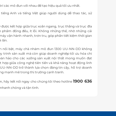
ị trí các mô đun với nhau để tạo hiệu quả tối ưu nhất.
tiếng Anh và tiếng Việt giúp người dùng dễ thao tác, sử
ợc kết hợp giữa trục xoắn ngang, trục thẳng và trục đĩa
n phẩm đồng đều, ít lỗi. Không những thế, nhờ những cải
máy vận hành nhanh, trơn tru, góp phần tiết kiệm thời gian
 lần.
 tiến nổi bật, máy chà nhám mô đun 1300 UU-NN-DD không
quy trình sản xuất mà còn giúp doanh nghiệp tối ưu hóa chi
 hoàn hảo cho các xưởng sản xuất nội thất mong muốn đạt
ết hợp giữa công nghệ tiên tiến và khả năng hoạt động linh
U-NN-DD trở thành lựa chọn đáng tin cậy, hỗ trợ doanh
ởng mạnh mẽ trong thị trường cạnh tranh.
1900 636
 hãy kết nối ngay cho chúng tôi theo hotline
 nhanh chóng và tận tình.