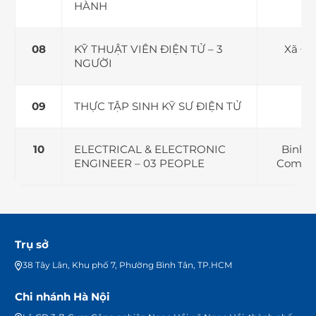
HÀNH
KỸ THUẬT VIÊN ĐIỆN TỬ – 3
Xã Đứ
NGƯỜI
THỰC TẬP SINH KỸ SƯ ĐIỆN TỬ
ELECTRICAL & ELECTRONIC
Binh 
ENGINEER – 03 PEOPLE
Commun
Trụ sở
38 Tây Lân, Khu phố 7, Phường Bình Tân, TP.HCM
Chi nhánh Hà Nội