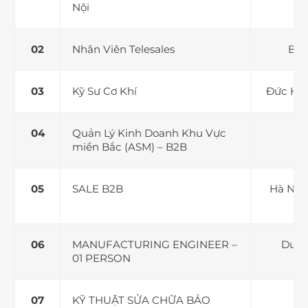
Nội
Nhân Viên Telesales
Bìn
Kỹ Sư Cơ Khí
Đức Hòa
Quản Lý Kinh Doanh Khu Vực
miền Bắc (ASM) – B2B
SALE B2B
Hà Nội 
Vũ
MANUFACTURING ENGINEER –
Duc H
01 PERSON
KỸ THUẬT SỬA CHỮA BẢO