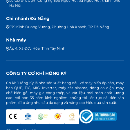
Lô GD 3-7, Cụm Công nghiệp Ngọc Hồi, xã Ngọc Hồi, thành phố
Hà Nội
Chi nhánh Đà Nẵng
579 Kinh Dương Vương, Phường Hoà Khánh, TP Đà Nẵng
Nhà máy
Ấp 4, Xã Đức Hòa, Tỉnh Tây Ninh
CÔNG TY CƠ KHÍ HỒNG KÝ
Cơ khí Hồng Ký là nhà sản xuất hàng đầu về máy biến áp hàn, máy
hàn QUE, TIG, MIG, Inverter, máy cắt plasma, động cơ điện, máy
chế biến gỗ, máy gia công thép, và vật liệu mài mòn chất lượng
cao. Với hơn 35 năm kinh nghiệm, chúng tôi liên tục cải tiến sản
phẩm, đáp ứng nhu cầu đa dạng và nâng cao hiệu quả sản xuất.