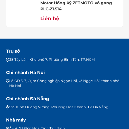
Motor Hồng Ký ZETMOTO vỏ gang
PLC-Z1.514
Liên hệ
Trụ sở
38 Tây Lân, Khu phố 7, Phường Bình Tân, TP.HCM
Chi nhánh Hà Nội
Lô GD 3-7, Cụm Công nghiệp Ngọc Hồi, xã Ngọc Hồi, thành phố
Hà Nội
Chi nhánh Đà Nẵng
579 Kinh Dương Vương, Phường Hoà Khánh, TP Đà Nẵng
Nhà máy
Ấp 4, Xã Đức Hòa, Tỉnh Tây Ninh