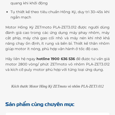
quang khi khởi động
Tụ thiết kế theo tiêu chuẩn Hồng Ký, duy trì 30–45s khi
ngắn mạch
Motor Hồng Ký ZETmoto PLA-ZET3.012 được người dùng
đánh giá cao trong các ứng dụng máy phay nhôm, máy
cắt phíp, máy chà gạo cối nhỏ và máy nén khí nhờ khả
năng chạy ổn định, ít rung và bền bỉ. Thiết kế thân nhôm
giúp motor ít nóng, phù hợp vận hành ở tốc độ cao.
Hãy liên hệ ngay
hotline 1900 636 536
để được tư vấn giá
motor 2800 vòng/ phút ZETmoto vỏ nhôm PLA-ZET3.012
và kích cỡ puly motor phù hợp với từng loại ứng dụng.
Kiích thước Motor Hồng Ký ZETmoto vỏ nhôm PLA-ZET3.012
Sản phẩm cùng chuyên mục